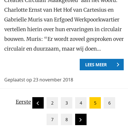
Creatief Circulair Maakgebied‘ aan het woord.
Charlotte Ernst van Het Hof van Cartesius en
Gabrielle Muris van Erfgoed Werkpoorkwartier
vertellen hierin over hun ervaringen in circulair
bouwen. Muris: “Er wordt zoveel gesproken over
circulair en duurzaam, maar wij doen…
LEES MEER
Geplaatst op 23 november 2018
Eerste
2
3
4
5
6
7
8