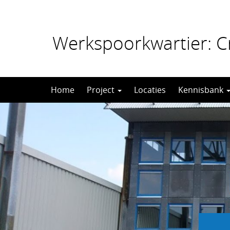
Werkspoorkwartier: Cr
Direct
Home
Project
Locaties
Kennisbank
naar
het
inhoud